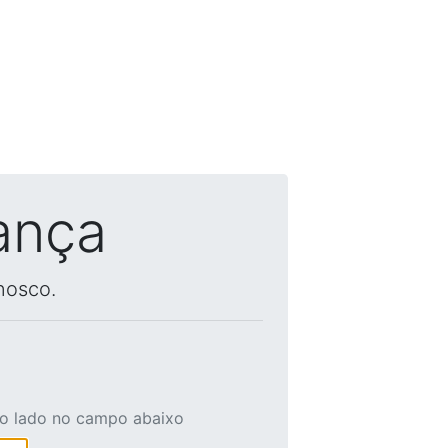
ança
nosco.
ao lado no campo abaixo