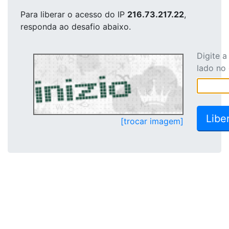
Para liberar o acesso
do IP
216.73.217.22
,
responda ao desafio abaixo.
Digite 
lado no
[trocar imagem]