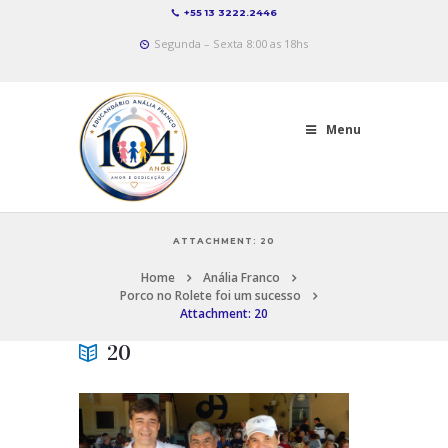
+55 13 3222.2446
Segunda – Sexta 8:00 as 18hs
Menu
ATTACHMENT: 20
Home
Anália Franco
Porco no Rolete foi um sucesso
Attachment: 20
20