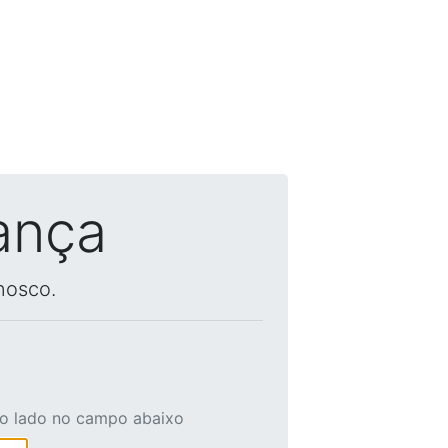
ança
nosco.
ao lado no campo abaixo