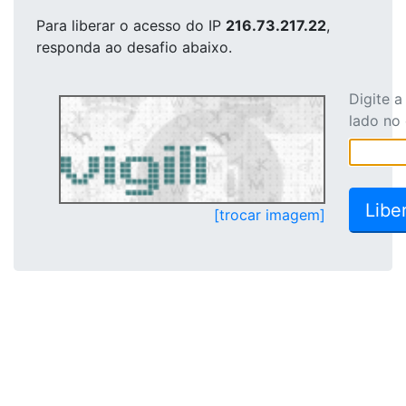
Para liberar o acesso
do IP
216.73.217.22
,
responda ao desafio abaixo.
Digite 
lado no
[trocar imagem]