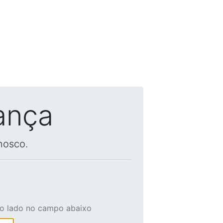
ança
nosco.
ao lado no campo abaixo