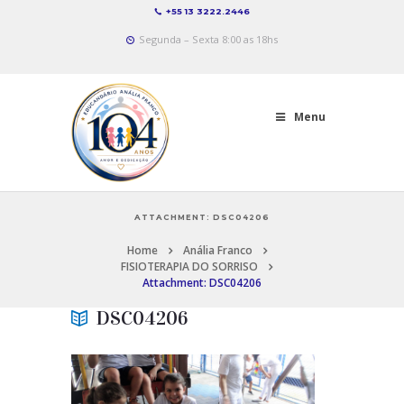
+55 13 3222.2446
Segunda – Sexta 8:00 as 18hs
Menu
ATTACHMENT: DSC04206
Home
Anália Franco
FISIOTERAPIA DO SORRISO
Attachment: DSC04206
DSC04206