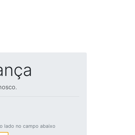
ança
nosco.
ao lado no campo abaixo