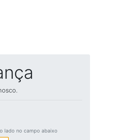
ança
nosco.
ao lado no campo abaixo