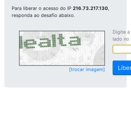
Para liberar o acesso
do IP
216.73.217.130
,
responda ao desafio abaixo.
Digite 
lado no
[trocar imagem]