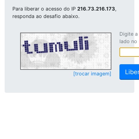
Para liberar o acesso
do IP
216.73.216.173
,
responda ao desafio abaixo.
Digite 
lado no
[trocar imagem]