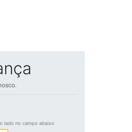
ança
nosco.
ao lado no campo abaixo