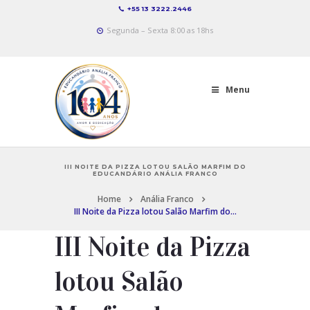
+55 13 3222.2446
Segunda – Sexta 8:00 as 18hs
Menu
III NOITE DA PIZZA LOTOU SALÃO MARFIM DO
EDUCANDÁRIO ANÁLIA FRANCO
Home
Anália Franco
III Noite da Pizza lotou Salão Marfim do...
III Noite da Pizza
lotou Salão