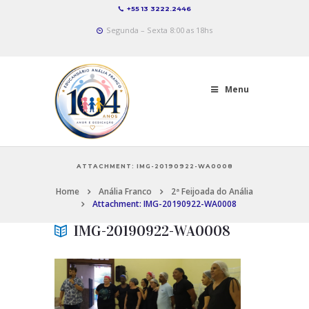
+55 13 3222.2446
Segunda – Sexta 8:00 as 18hs
Menu
ATTACHMENT: IMG-20190922-WA0008
Home
Anália Franco
2ª Feijoada do Anália
Attachment: IMG-20190922-WA0008
IMG-20190922-WA0008