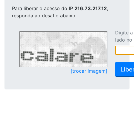
Para liberar o acesso
do IP
216.73.217.12
,
responda ao desafio abaixo.
Digite 
lado no
[trocar imagem]