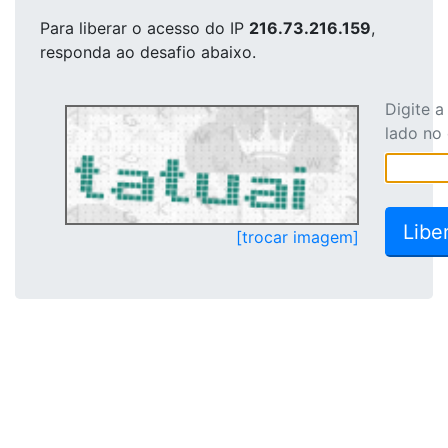
Para liberar o acesso
do IP
216.73.216.159
,
responda ao desafio abaixo.
Digite 
lado no
[trocar imagem]