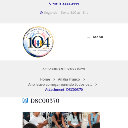
+55 13 3222.2446
Segunda – Sexta 8:00 as 18hs
Menu
ATTACHMENT: DSC00370
Home
Anália Franco
Ano letivo começa reunindo todos os...
Attachment: DSC00370
DSC00370