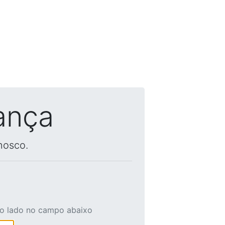
ança
nosco.
ao lado no campo abaixo