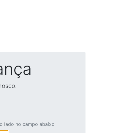
ança
nosco.
ao lado no campo abaixo