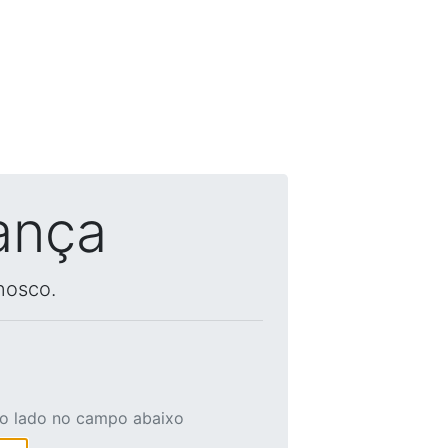
ança
nosco.
ao lado no campo abaixo