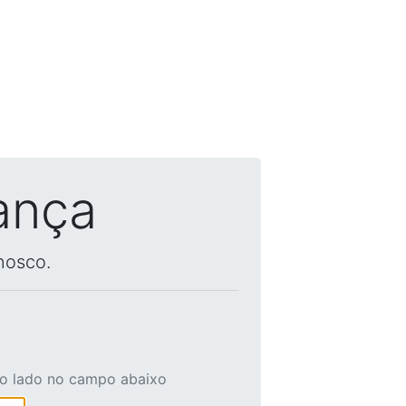
ança
nosco.
ao lado no campo abaixo