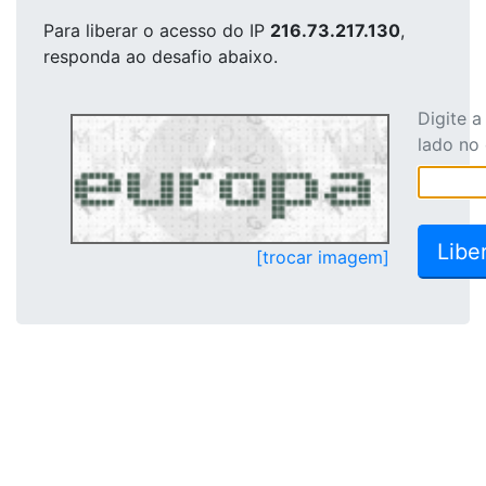
Para liberar o acesso
do IP
216.73.217.130
,
responda ao desafio abaixo.
Digite 
lado no
[trocar imagem]