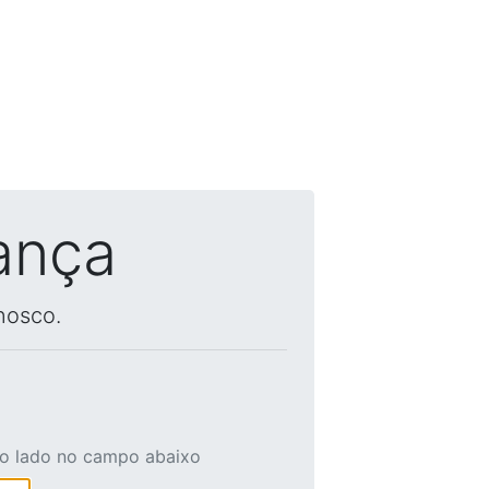
ança
nosco.
ao lado no campo abaixo