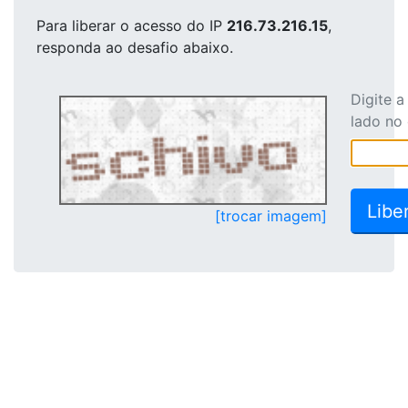
Para liberar o acesso
do IP
216.73.216.15
,
responda ao desafio abaixo.
Digite 
lado no
[trocar imagem]