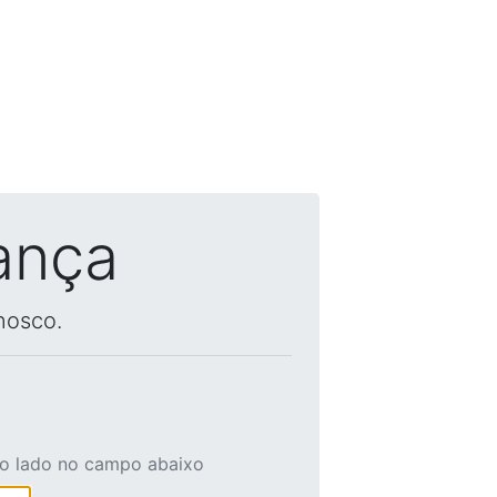
ança
nosco.
ao lado no campo abaixo