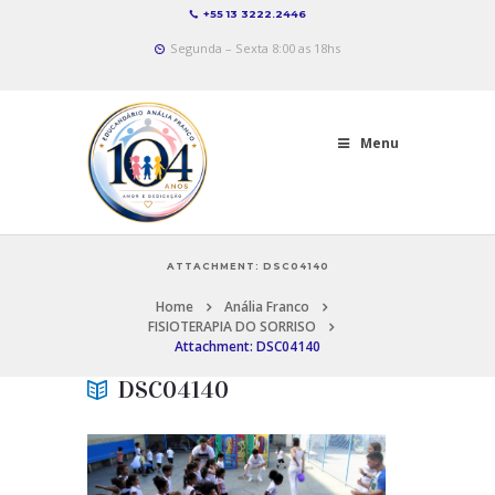
+55 13 3222.2446
Segunda – Sexta 8:00 as 18hs
Menu
ATTACHMENT: DSC04140
Home
Anália Franco
FISIOTERAPIA DO SORRISO
Attachment: DSC04140
DSC04140