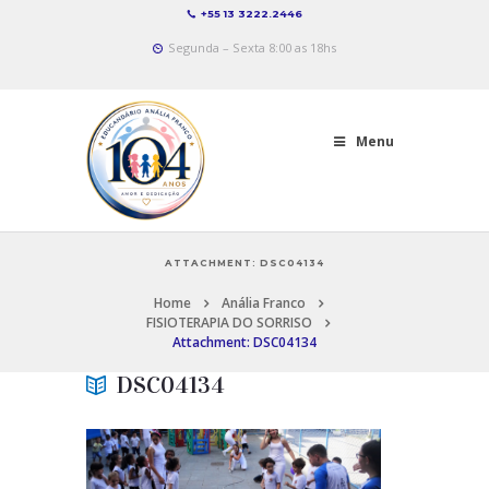
+55 13 3222.2446
Segunda – Sexta 8:00 as 18hs
Menu
ATTACHMENT: DSC04134
Home
Anália Franco
FISIOTERAPIA DO SORRISO
Attachment: DSC04134
DSC04134