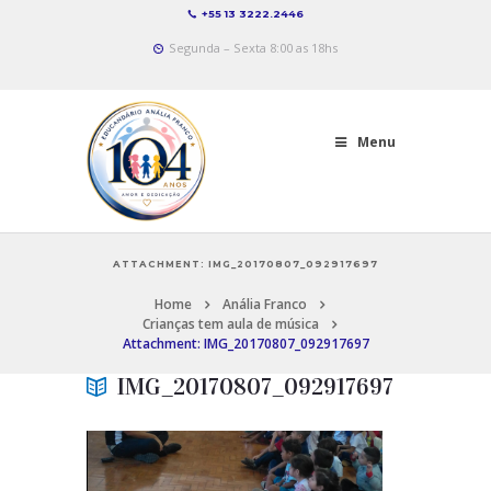
+55 13 3222.2446
Segunda – Sexta 8:00 as 18hs
Menu
ATTACHMENT: IMG_20170807_092917697
Home
Anália Franco
Crianças tem aula de música
Attachment: IMG_20170807_092917697
IMG_20170807_092917697