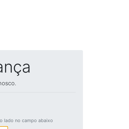
ança
nosco.
ao lado no campo abaixo