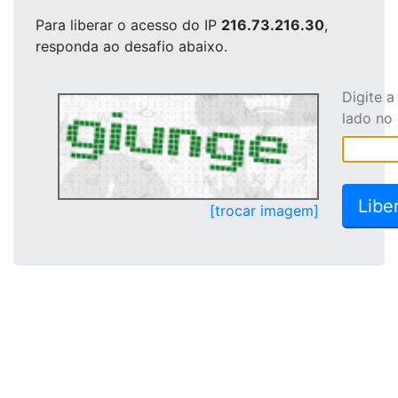
Para liberar o acesso
do IP
216.73.216.30
,
responda ao desafio abaixo.
Digite 
lado no
[trocar imagem]