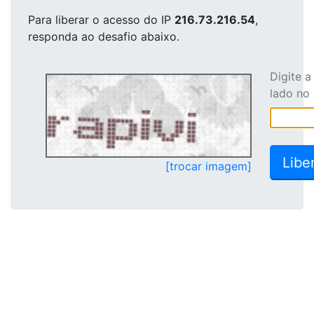
Para liberar o acesso
do IP
216.73.216.54
,
responda ao desafio abaixo.
Digite 
lado no
[trocar imagem]