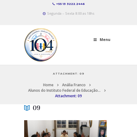
+55 13 3222.2446
Segunda – Sexta 8:00 as 18hs
Menu
ATTACHMENT: 09
Home
Anália Franco
Alunos do Instituto Federal de Educação...
Attachment: 09
09