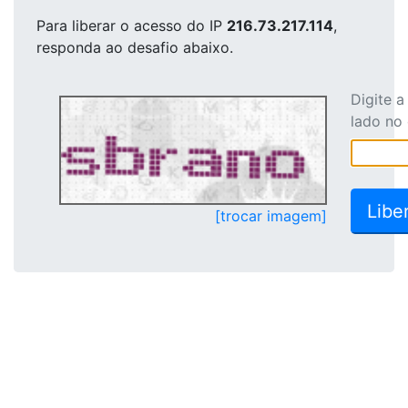
Para liberar o acesso
do IP
216.73.217.114
,
responda ao desafio abaixo.
Digite 
lado no
[trocar imagem]