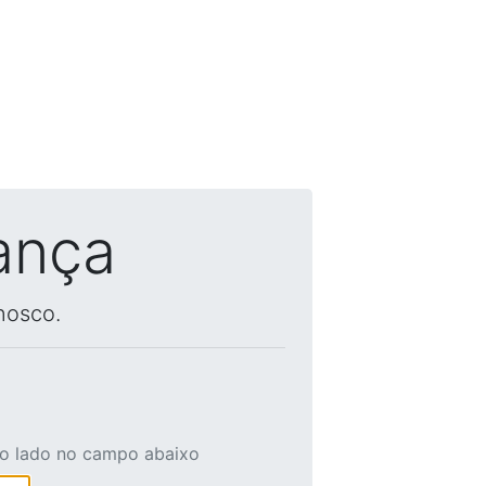
ança
nosco.
ao lado no campo abaixo