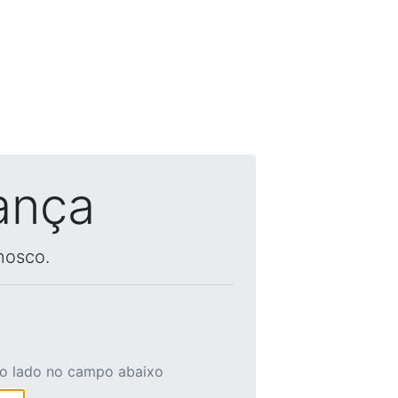
ança
nosco.
ao lado no campo abaixo