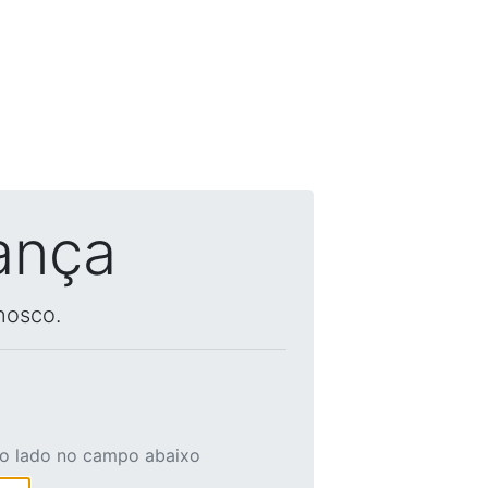
ança
nosco.
ao lado no campo abaixo