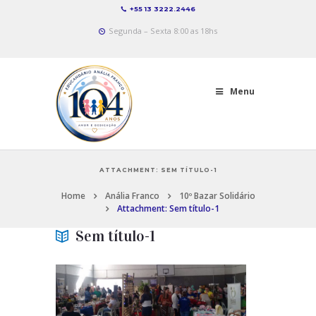
+55 13 3222.2446
Segunda – Sexta 8:00 as 18hs
Menu
ATTACHMENT: SEM TÍTULO-1
Home
Anália Franco
10º Bazar Solidário
Attachment: Sem título-1
Sem título-1